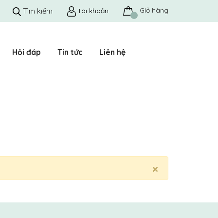
Giỏ hàng
Tìm kiếm
Tài khoản
Hỏi đáp
Tin tức
Liên hệ
×