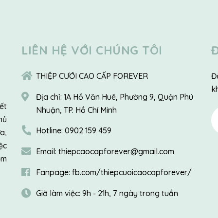
LIÊN HỆ VỚI CHÚNG TÔI
THIỆP CƯỚI CAO CẤP FOREVER
Đ
k
Địa chỉ:
1A Hồ Văn Huê, Phường 9, Quận Phú
ết
Nhuận, TP. Hồ Chí Minh
hủ
Hotline:
0902 159 459
a,
ệc
Email:
thiepcaocapforever@gmail.com
ềm
Fanpage:
fb.com/thiepcuoicaocapforever/
Giờ làm việc:
9h - 21h, 7 ngày trong tuần